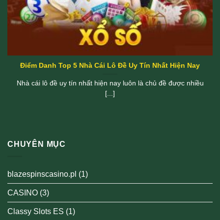
Điểm Danh Top 5 Nhà Cái Lô Đề Uy Tín Nhất Hiện Nay
Nhà cái lô đề uy tín nhất hiện nay luôn là chủ đề được nhiều
[...]
CHUYÊN MỤC
blazespinscasino.pl
(1)
CASINO
(3)
Classy Slots ES
(1)