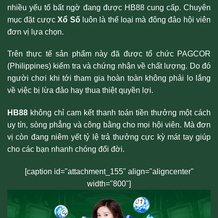
nhiều yếu tố bất ngờ đang được HB88 cung cấp. Chuyên
mục đặt cược
Xổ Số
luôn là thể loại mà đông đảo hội viên
đơn vị lựa chọn.
Trên thực tế sản phẩm này đã được tổ chức PAGCOR
(Philippines) kiểm tra và chứng nhận về chất lượng. Do đó
người chơi khi tới tham gia hoàn toàn không phải lo lắng
về việc bị lừa đảo hay thua thiệt quyền lợi.
HB88
không chỉ cam kết thanh toán tiền thưởng một cách
uy tín, sòng phẳng và công bằng cho mọi hội viên. Mà đơn
vị còn đang niêm yết tỷ lệ trả thưởng cực kỳ mát tay giúp
cho các bạn nhanh chóng đổi đời.
[caption id="attachment_155" align="aligncenter"
width="800"]