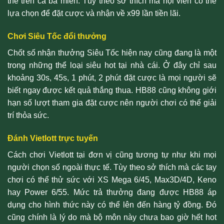
thể trên cả ba miền. Tùy theo sở thích mà hội viên có thể
lựa chọn để đặt cược và nhận về x99 lần tiền lãi.
Chơi Siêu Tốc đổi thưởng
Chốt số nhận thưởng Siêu Tốc hiện nay cũng đang là một
trong những thể loại siêu hot tại nhà cái. Ở đây chỉ sau
khoảng 30s, 45s, 1 phút, 2 phút đặt cược là mọi người sẽ
biết ngay được kết quả thắng thua. HB88 cũng không giới
hạn số lượt tham gia đặt cược nên người chơi có thể giải
trí thỏa sức.
Đánh Vietlott trực tuyến
Cách chơi Vietlott tại đơn vị cũng tương tự như khi mọi
người chọn số ngoài thực tế. Tùy theo sở thích mà các tay
chơi có thể thử sức với XS Mega 6/45, Max3D/4D, Keno
hay Power 6/55. Mức trả thưởng đang được HB88 áp
dụng cho hình thức này có thể lên đến hàng tỷ đồng. Đó
cũng chính là lý do mà bộ môn này chưa bao giờ hết hot