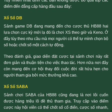
Tuy nhiên nhất định các bạn không được bỏ qua top các
điểm đến đẳng cấp hàng đầu sau đây:
Xổ Số DB
Sảnh game DB đang mang đến cho cược thủ HB88 hai
lựa chọn cực kỳ mới lạ đó là chơi XS theo giờ và Keno. Ở
đây tùy theo nhu cầu mà mọi người có thể tự mình chọn bộ
số hoặc chốt số một cách tự động.
Theo đánh giá, giao diện đặt cược tại sảnh chơi này rất
đơn giản và thuận tiện cho việc thao tác. Hơn nữa nơi đây
còn mang đến cơ hội thay đổi cuộc đời rất hứa hẹn cho
người tham gia bởi mức thưởng khá cao.
Xổ Số SABA
Sảnh chơi SABA của HB88 cũng đang là nơi lôi cuốn
được hàng triệu lô đề thủ tham gia. Truy cập vào điểm
cược này hội viên có thể chốt số cổ điển, cược số nhanh,