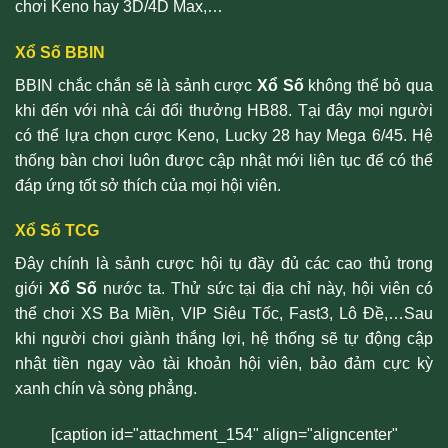
chơi Keno hay 3D/4D Max,…
Xổ Số BBIN
BBIN chắc chắn sẽ là sảnh cược
Xổ Số
không thể bỏ qua
khi đến với nhà cái đổi thưởng HB88. Tại đây mọi người
có thể lựa chọn cược Keno, Lucky 28 hay Mega 6/45. Hệ
thống bàn chơi luôn được cập nhật mới liên tục để có thể
đáp ứng tốt sở thích của mọi hội viên.
Xổ Số TCG
Đây chính là sảnh cược hội tụ đầy đủ các cao thủ trong
giới
Xổ Số
nước ta. Thử sức tại địa chỉ này, hội viên có
thể chơi XS Ba Miền, VIP Siêu Tốc, Fast3, Lô Đề,…Sau
khi người chơi giành thắng lợi, hệ thống sẽ tự động cập
nhật tiền ngay vào tài khoản hội viên, bảo đảm cực kỳ
xanh chín và sòng phẳng.
[caption id="attachment_154" align="aligncenter"