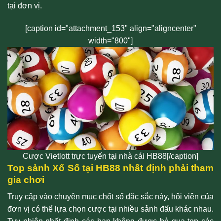
tại đơn vị.
[caption id="attachment_153" align="aligncenter"
width="800"]
Cược Vietlott trực tuyến tại nhà cái HB88[/caption]
Top sảnh Xổ Số tại HB88 nhất định phải tham
gia chơi
Truy cập vào chuyên mục chốt số đặc sắc này, hội viên của
đơn vị có thể lựa chọn cược tại nhiều sảnh đấu khác nhau.