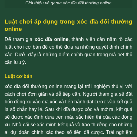
Giới thiệu về game xóc đĩa đổi thưởng online
Luật chơi áp dụng trong xóc đĩa đổi thưởng
online
Để tham gia
xóc đĩa online
, thành viên cần nắm rõ các
luật chơi cơ bản để có thể đưa ra những quyết định chính
xác. Dưới đây là những điểm chính quan trọng mà bet thủ
cần lưu ý.
Luật cơ bản
xóc đĩa đổi thưởng online mang lại trải nghiệm thú vị với
cách chơi đơn giản và dễ tiếp cận. Người tham gia sẽ đặt
bốn đồng xu vào đĩa xóc và tiến hành đặt cược vào kết quả
là số chẵn hay lẻ. Sau khi đĩa được xóc và mở ra, kết quả
sẽ được xác định dựa trên màu sắc hiển thị của các đồng
xu. Nhà cái sẽ xác minh kết quả và trao thưởng cho những
ai dự đoán chính xác theo số tiền đã cược. Trải nghiệm