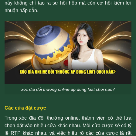
này không chỉ tạo ra sự hồi hộp mà còn cơ hội kiếm lợi
nhuận hấp dẫn.
xóc đĩa đổi thưởng online áp dụng luật chơi nào?
Các cửa đặt cược
Trong xóc đĩa đổi thưởng online, thành viên có thể lựa
chọn đặt vào nhiều cửa khác nhau. Mỗi cửa cược sẽ có tỷ
lệ RTP khác nhau, và việc hiểu rõ các cửa cược là rất