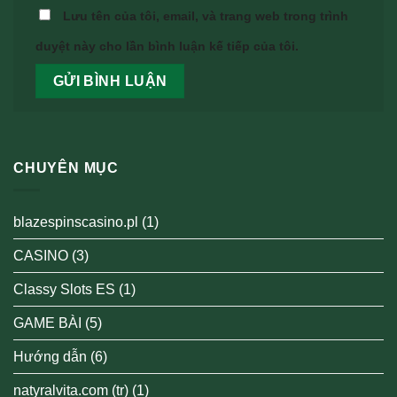
Lưu tên của tôi, email, và trang web trong trình
duyệt này cho lần bình luận kế tiếp của tôi.
CHUYÊN MỤC
blazespinscasino.pl
(1)
CASINO
(3)
Classy Slots ES
(1)
GAME BÀI
(5)
Hướng dẫn
(6)
natyralvita.com (tr)
(1)