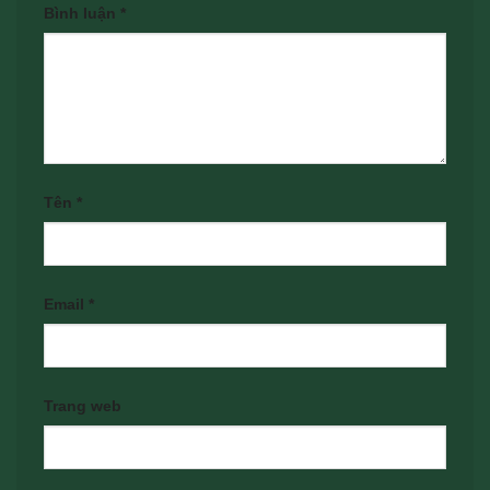
Bình luận
*
Tên
*
Email
*
Trang web