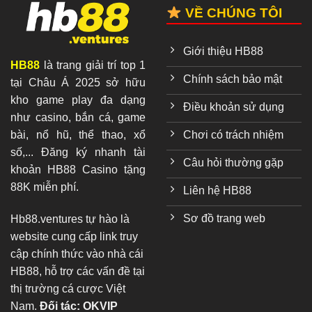
VỀ CHÚNG TÔI
Giới thiệu HB88
HB88
là trang giải trí top 1
Chính sách bảo mật
tại Châu Á 2025 sở hữu
kho game play đa dạng
Điều khoản sử dụng
như casino, bắn cá, game
Chơi có trách nhiệm
bài, nổ hũ, thể thao, xổ
số,... Đăng ký nhanh tài
Câu hỏi thường gặp
khoản HB88 Casino tặng
88K miễn phí.
Liên hệ HB88
Sơ đồ trang web
Hb88.ventures tự hào là
website cung cấp link truy
cập chính thức vào nhà cái
HB88, hỗ trợ các vấn đề tại
thị trường cá cược Việt
Nam.
Đối tác:
OKVIP