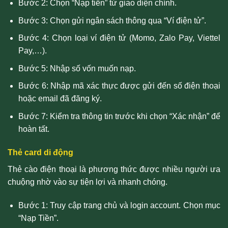
Bước 2: Chọn “Nạp tiền” từ giao diện chính.
Bước 3: Chọn gửi ngân sách thông qua “Ví điện tử”.
Bước 4: Chọn loại ví điện tử (Momo, Zalo Pay, Viettel
Pay,…).
Bước 5: Nhập số vốn muốn nạp.
Bước 6: Nhập mã xác thực được gửi đến số điện thoại
hoặc email đã đăng ký.
Bước 7: Kiểm tra thông tin trước khi chọn “Xác nhận” để
hoàn tất.
Thẻ card di động
Thẻ cào điện thoại là phương thức được nhiều người ưa
chuộng nhờ vào sự tiện lợi và nhanh chóng.
Bước 1: Truy cập trang chủ và login account. Chọn mục
“Nạp Tiền”.