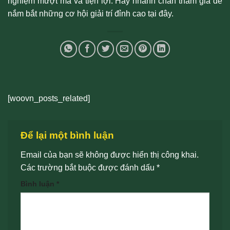
nghiệm mượt mà và tiện lợi. Hãy nhanh chân tham gia để
nắm bắt những cơ hội giải trí đỉnh cao tại đây.
[woovn_posts_related]
Để lại một bình luận
Email của bạn sẽ không được hiển thị công khai.
Các trường bắt buộc được đánh dấu
*
Bình luận
*