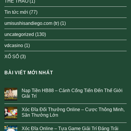
THỂ THAO
(1)
Tin tức mới
(77)
umisushisandiego.com (tr)
(1)
uncategorized
(130)
vdcasino
(1)
XỔ SỐ
(3)
BÀI VIẾT MỚI NHẤT
Nạp Tiền HB88 – Cánh Cổng Tiến Đến Thế Giới
Giải Trí
Xóc Đĩa Đổi Thưởng Online – Cược Thông Minh,
Săn Thưởng Lớn
Xóc Đĩa Online – Tựa Game Giải Trí Đáng Trải