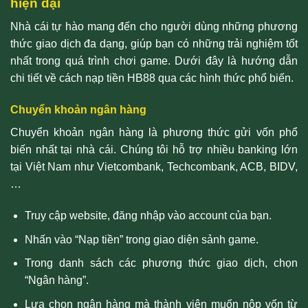
hiện đại
Nhà cái tự hào mang đến cho người dùng những phương
thức giao dịch đa dạng, giúp bạn có những trải nghiệm tốt
nhất trong quá trình chơi game. Dưới đây là hướng dẫn
chi tiết về cách nạp tiền HB88 qua các hình thức phổ biến.
Chuyển khoản ngân hàng
Chuyển khoản ngân hàng là phương thức gửi vốn phổ
biến nhất tại nhà cái. Chúng tôi hỗ trợ nhiều banking lớn
tại Việt Nam như Vietcombank, Techcombank, ACB, BIDV,
…
Truy cập website, đăng nhập vào account của bạn.
Nhấn vào “Nạp tiền” trong giao diện sảnh game.
Trong danh sách các phương thức giao dịch, chọn
“Ngân hàng”.
Lựa chọn ngân hàng mà thành viên muốn nộp vốn từ