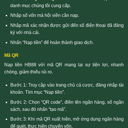
danh mục chúng tôi cung cấp.
Nhập số vốn mà hội viên cần nạp.
Nhập mã xác nhận được gửi đến số điện thoại đã đăng
ký với nhà cái.
Nhấn “Nạp tiền” để hoàn thành giao dịch.
Mã QR
Nạp tiền HB88 với mã QR mang lại sự tiện lợi, nhanh
chóng, giảm thiểu rủi ro.
Bước 1: Truy cập vào trang chủ cá cược, đăng nhập tài
khoản. Tìm mục “Nạp tiền”.
Bước 2: Chọn “QR code”, điền tên ngân hàng, số ngân
sách, sau đó nhấn “tạo mã”.
Bước 3: Khi mã QR xuất hiện, mở ứng dụng ngân hàng
để quét, thực hiện chuyển vốn.