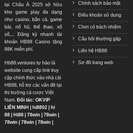
Chính sách bảo mật
tại Châu Á 2025 sở hữu
kho game play đa dạng
Điều khoản sử dụng
như casino, bắn cá, game
Chơi có trách nhiệm
bài, nổ hũ, thể thao, xổ
số,... Đăng ký nhanh tài
Câu hỏi thường gặp
khoản HB88 Casino tặng
88K miễn phí.
Liên hệ HB88
Sơ đồ trang web
Hb88.ventures tự hào là
website cung cấp link truy
cập chính thức vào nhà cái
HB88, hỗ trợ các vấn đề tại
thị trường cá cược Việt
Nam.
Đối tác:
OKVIP
LIÊN MINH
|
hi8802
|
hi
88
|
Hi88
|
78win
|
78win
|
78win
|
78win
|
78win
|