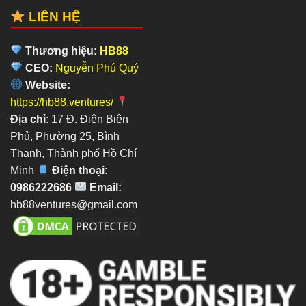
LIÊN HỆ
Thương hiệu:
HB88
CEO:
Nguyễn Phú Quý
Website:
https://hb88.ventures/
Địa chỉ
: 17 Đ. Điện Biên
Phủ, Phường 25, Bình
Thạnh, Thành phố Hồ Chí
Minh
Điện thoại:
0986222686
Email:
hb88ventures@gmail.com