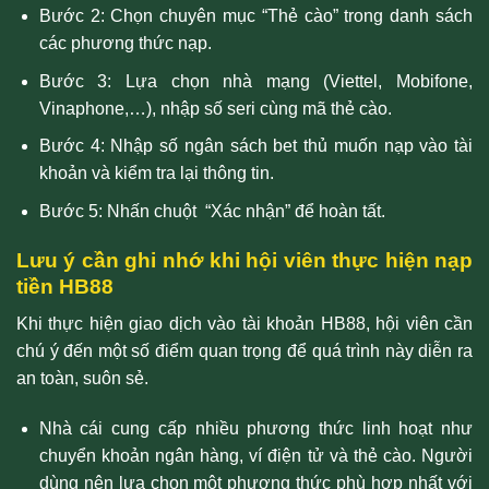
Bước 2: Chọn chuyên mục “Thẻ cào” trong danh sách
các phương thức nạp.
Bước 3: Lựa chọn nhà mạng (Viettel, Mobifone,
Vinaphone,…), nhập số seri cùng mã thẻ cào.
Bước 4: Nhập số ngân sách bet thủ muốn nạp vào tài
khoản và kiểm tra lại thông tin.
Bước 5: Nhấn chuột “Xác nhận” để hoàn tất.
Lưu ý cần ghi nhớ khi hội viên thực hiện nạp
tiền HB88
Khi thực hiện giao dịch vào tài khoản HB88, hội viên cần
chú ý đến một số điểm quan trọng để quá trình này diễn ra
an toàn, suôn sẻ.
Nhà cái cung cấp nhiều phương thức linh hoạt như
chuyển khoản ngân hàng, ví điện tử và thẻ cào. Người
dùng nên lựa chọn một phương thức phù hợp nhất với