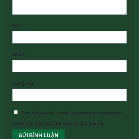
Tên
*
Email
*
Trang web
Lưu tên của tôi, email, và trang web trong trình
duyệt này cho lần bình luận kế tiếp của tôi.