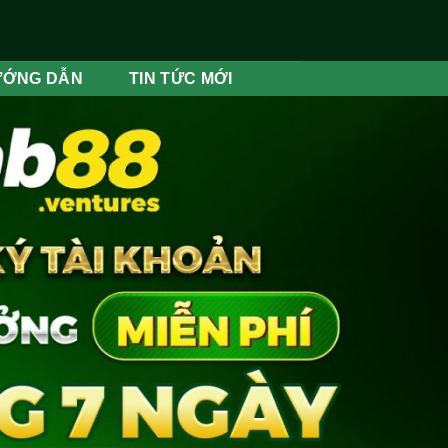
ƯỚNG DẪN
TIN TỨC MỚI