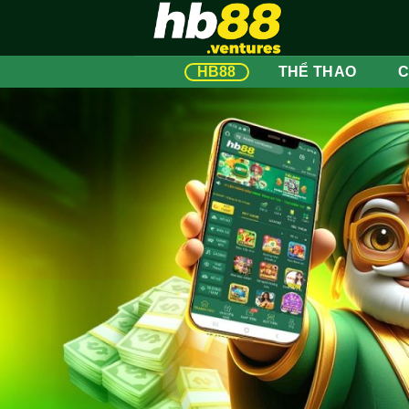
Skip
to
content
HB88
THỂ THAO
C