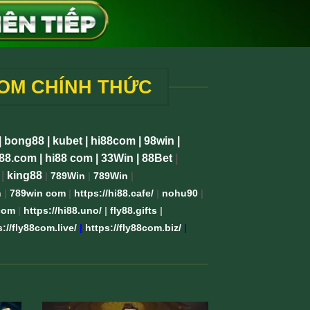
COM CHÍNH THỨC
|
bong88
|
kubet
|
hi88com
|
98win
|
88.com
|
hi88 com
|
33Win
|
88Bet
|
|
king88
|
789Win
|
789Win
|
n
|
789win com
|
https://hi88.cafe/
|
nohu90
|
com
|
https://hi88.uno/
|
fly88.gifts
|
s://fly88com.live/
|
https://fly88com.biz/
|