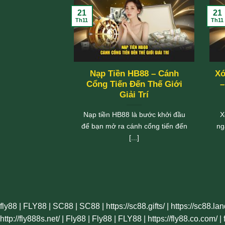
21
21
Th11
Th11
HB88 – Tham
Nạp Tiền HB88 – Cánh
Xó
i Game Khổng
Cổng Tiến Đến Thế Giới
–
ồ
Giải Trí
 sẽ mở ra cánh
Nạp tiền HB88 là bước khởi đầu
X
 nghiệm thế giới
để bạn mở ra cánh cổng tiến đến
ng
...]
[...]
fly88
|
FLY88
|
SC88
|
SC88
|
https://sc88.gifts/
|
https://sc88.lan
http://fly888s.net/
|
Fly88
|
Fly88
|
FLY88
|
https://fly88.co.com/
|