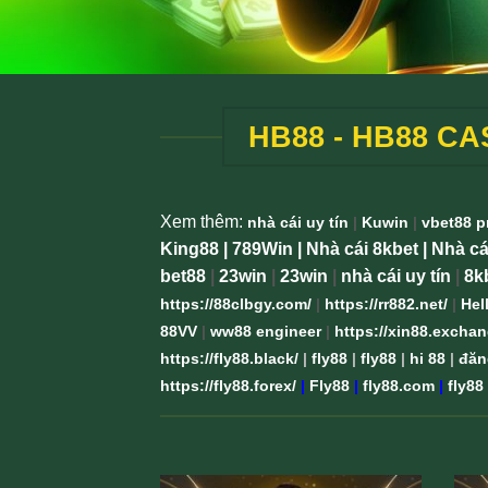
HB88 - HB88 C
Xem thêm:
nhà cái uy tín
|
Kuwin
|
vbet88 p
King88
|
789Win
|
Nhà cái 8kbet
|
Nhà cá
bet88
|
23win
|
23win
|
nhà cái uy tín
|
8k
https://88clbgy.com/
|
https://rr882.net/
|
Hel
88VV
|
ww88 engineer
|
https://xin88.exchan
https://fly88.black/
|
fly88
|
fly88
|
hi 88
|
đăn
https://fly88.forex/
|
Fly88
|
fly88.com
|
fly88