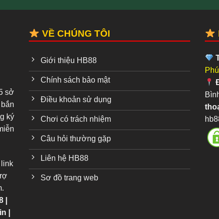
VỀ CHÚNG TÔI
T
Giới thiệu HB88
Phú
Chính sách bảo mật
Đ
25 sở
Bìn
Điều khoản sử dụng
 bắn
tho
ng ký
Chơi có trách nhiệm
hb8
miễn
Câu hỏi thường gặp
Liên hệ HB88
link
trợ
Sơ đồ trang web
m.
8
|
in
|