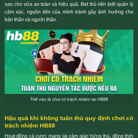
sao cho vừa an toàn và hiệu quả. Bet thủ nên biết quản lý
cảm xúc, nguồn tiền của mình tránh gây ảnh hưởng cho
bản thân và người thân.
Thế nào là chơi có trách nhiệm tại HB88
Hậu quả khi không tuân thủ quy định chơi có
trách nhiệm HB88
Hoạt động cá cược mang lại cảm giác hứng thú, đồng thời