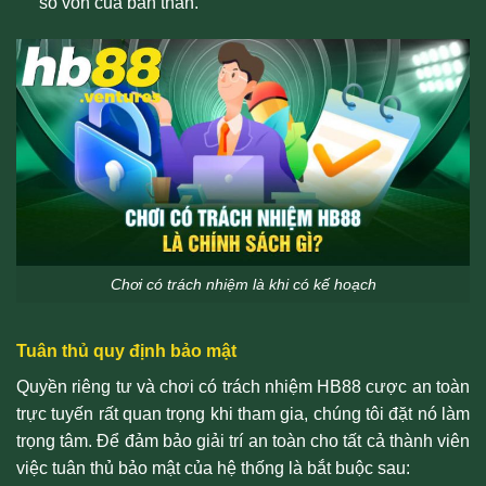
số vốn của bản thân.
Chơi có trách nhiệm là khi có kế hoạch
Tuân thủ quy định bảo mật
Quyền riêng tư và chơi có trách nhiệm HB88 cược an toàn
trực tuyến rất quan trọng khi tham gia, chúng tôi đặt nó làm
trọng tâm. Để đảm bảo giải trí an toàn cho tất cả thành viên
việc tuân thủ bảo mật của hệ thống là bắt buộc sau: