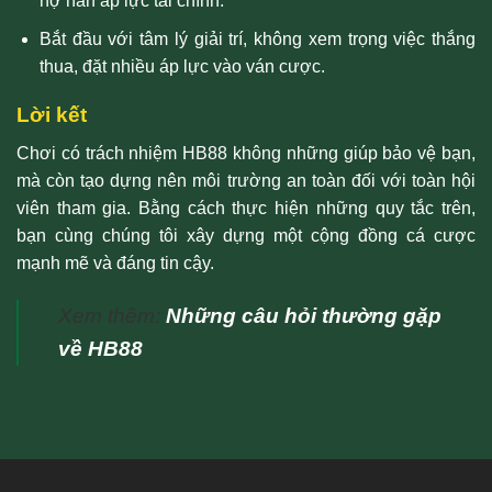
nợ nần áp lực tài chính.
Bắt đầu với tâm lý giải trí, không xem trọng việc thắng
thua, đặt nhiều áp lực vào ván cược.
Lời kết
Chơi có trách nhiệm HB88 không những giúp bảo vệ bạn,
mà còn tạo dựng nên môi trường an toàn đối với toàn hội
viên tham gia. Bằng cách thực hiện những quy tắc trên,
bạn cùng chúng tôi xây dựng một cộng đồng cá cược
mạnh mẽ và đáng tin cậy.
Xem thêm:
Những câu hỏi thường gặp
về HB88