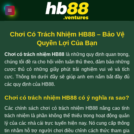
Skip
to
content
Chơi Có Trách Nhiệm HB88 – Bảo Vệ
Quyền Lợi Của Bạn
Chơi có trách nhiệm HB88
là những quy định quan trọng,
chúng tôi đề ra cho hội viên tuân thủ theo, đảm bảo những
cược thủ có những giây phút trải nghiệm vui vẻ và tích
cực. Thông tin dưới đây sẽ giúp anh em nắm bắt đầy đủ
các quy định của HB88.
Chơi có trách nhiệm HB88 có ý nghĩa ra sao?
Các chính sách chơi có trách nhiệm HB88 nâng cao tính
trách nhiệm là phần không thể thiếu trong hoạt động quản
lý của các nhà cái trực tuyến hiện nay. Nó cung cấp thông
tin nhằm hỗ trợ người chơi điều chỉnh cách thức tham gia