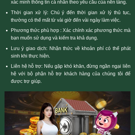
xác minh thông tin cá nhân theo yêu cầu của nền tảng.
Thời gian xử lý: Chú ý đến thời gian xử lý thủ tục,
thường có thể mất từ vài giờ đến vài ngày làm việc.
Phương thức phù hợp : Xác chính xác phương thức mà
bạn muốn sử dụng và kiểm tra khả dụng.
Lưu ý giao dịch: Nhận thức về khoản phí có thể phát
sinh khi thực hiện.
Liên hệ hỗ trợ: Nếu gặp khó khăn, đừng ngần ngại liên
hệ với bộ phận hỗ trợ khách hàng của chúng tôi để
được trợ giúp.